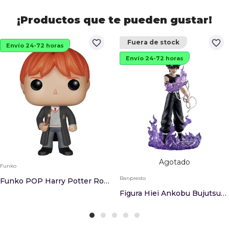
¡Productos que te pueden gustar!
favorite_border
favorite_border
Fuera de stock
Envío 24-72 horas
Envío 24-72 horas
Agotado
Funko
Banpresto
Funko POP Harry Potter Ron Weasly
Figura Hiei Ankobu Bujutsukai Yu Yu Hakusho 14cm