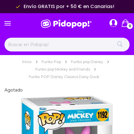
Envío GRATIS por + 50 € en Canarias!
done
0
Inicio
Funko Pop
Funko pop Disney
Funko pop Mickey and Friends
Funko POP Disney Classics Daisy Duck
Agotado