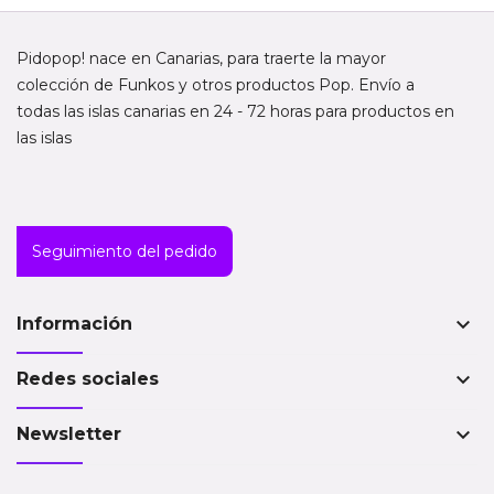
Pidopop! nace en Canarias, para traerte la mayor
colección de Funkos y otros productos Pop. Envío a
todas las islas canarias en 24 - 72 horas para productos en
las islas
Seguimiento del pedido
keyboard_arrow_down
Información
keyboard_arrow_down
Redes sociales
keyboard_arrow_down
Newsletter