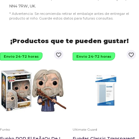
NN4 7RW, UK.
* Advertencia: Se recomienda retirar el embalaje antes de entregar el
producto al niño. Guarde estos datos para futuras consultas.
¡Productos que te pueden gustar!
favorite_border
favorite_border
Envío 24-72 horas
Envío 24-72 horas
Funko
Ultimate Guard
Funko POP El SeÃ±or De Los Anillos Gandalf
Fundas Classic Transparente Tamaño Estandar 100...