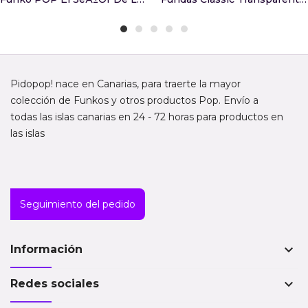
Pidopop! nace en Canarias, para traerte la mayor
colección de Funkos y otros productos Pop. Envío a
todas las islas canarias en 24 - 72 horas para productos en
las islas
Seguimiento del pedido
keyboard_arrow_down
Información
keyboard_arrow_down
Redes sociales