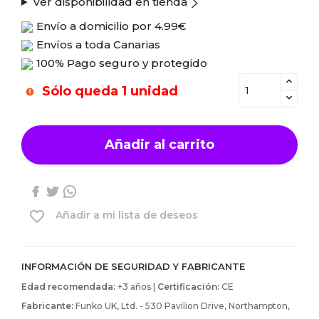
Ver disponibilidad en tienda
Envío a domicilio por
4.99€
Envíos a toda Canarias
100% Pago seguro y protegido
Sólo queda 1 unidad
Añadir al carrito
favorite_border
Añadir a mi lista de deseos
INFORMACIÓN DE SEGURIDAD Y FABRICANTE
Edad recomendada:
+3 años |
Certificación:
CE
Fabricante:
Funko UK, Ltd. - 530 Pavilion Drive, Northampton,