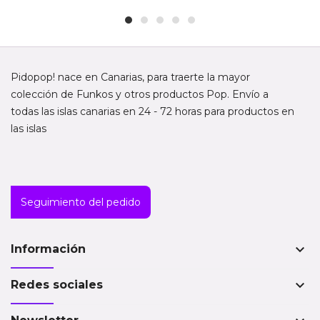
Pidopop! nace en Canarias, para traerte la mayor
colección de Funkos y otros productos Pop. Envío a
todas las islas canarias en 24 - 72 horas para productos en
las islas
Seguimiento del pedido
keyboard_arrow_down
Información
keyboard_arrow_down
Redes sociales