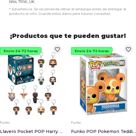
NN4 7RW, UK.
* Advertencia: Se recomienda retirar el embalaje antes de entregar el
producto al niño. Guarde estos datos para futuras consultas.
¡Productos que te pueden gustar!
favorite_border
favorite_border
Envío 24-72 horas
Envío 24-72 horas
Funko
Funko
Llavero Pocket POP Harry Potter Blindbags
Funko POP Pokemon Teddiursa