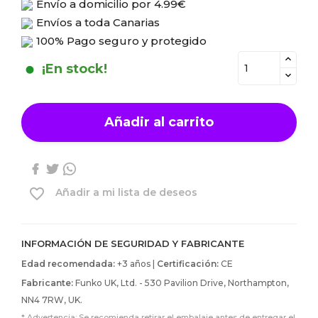
Envío a domicilio por
4.99€
Envíos a toda Canarias
100% Pago seguro y protegido
¡En stock!
Añadir al carrito
favorite_border
Añadir a mi lista de deseos
INFORMACIÓN DE SEGURIDAD Y FABRICANTE
Edad recomendada:
+3 años |
Certificación:
CE
Fabricante:
Funko UK, Ltd. - 530 Pavilion Drive, Northampton,
NN4 7RW, UK.
* Advertencia: Se recomienda retirar el embalaje antes de entregar el