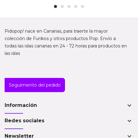
Pidopop! nace en Canarias, para traerte la mayor
colección de Funkos y otros productos Pop. Envío a
todas las islas canarias en 24 - 72 horas para productos en
las islas
Seguimiento del pedido
keyboard_arrow_down
Información
keyboard_arrow_down
Redes sociales
keyboard_arrow_down
Newsletter