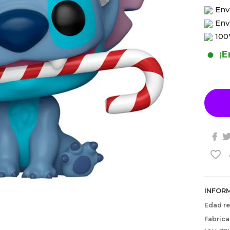
Env
Env
100
¡E
favorite_border
INFOR
Edad r
Fabrica