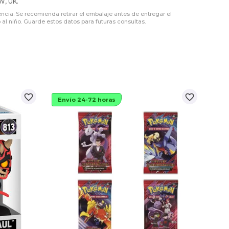
W, UK.
encia: Se recomienda retirar el embalaje antes de entregar el
 al niño. Guarde estos datos para futuras consultas.
favorite_border
favorite_border
Envío 24-72 horas
Env