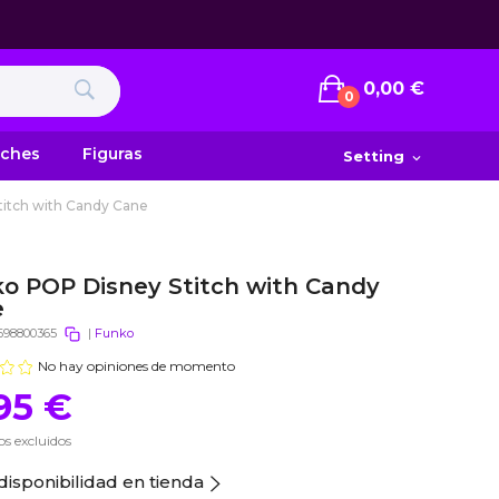
0,00 €
0
uches
Figuras
Setting
expand_more
itch with Candy Cane
o POP Disney Stitch with Candy
e
698800365
|
Funko
No hay opiniones de momento
95 €
s excluidos
disponibilidad en tienda