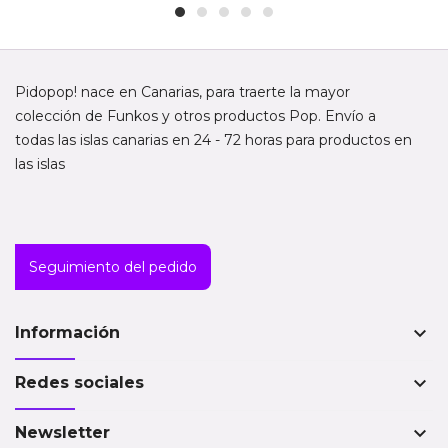
Pidopop! nace en Canarias, para traerte la mayor
colección de Funkos y otros productos Pop. Envío a
todas las islas canarias en 24 - 72 horas para productos en
las islas
Seguimiento del pedido
keyboard_arrow_down
Información
keyboard_arrow_down
Redes sociales
keyboard_arrow_down
Newsletter