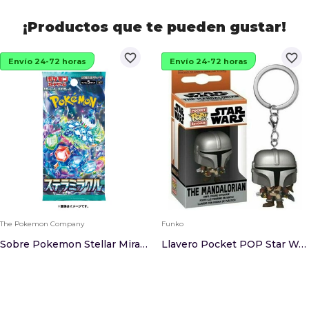
¡Productos que te pueden gustar!
favorite_border
favorite_border
Envío 24-72 horas
Envío 24-72 horas
The Pokemon Company
Funko
Sobre Pokemon Stellar Miracle Japones
Llavero Pocket POP Star Wars The Mandalorian - ...