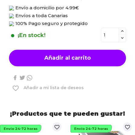
Envío a domicilio por
4.99€
Envíos a toda Canarias
100% Pago seguro y protegido
¡En stock!
Añadir al carrito
favorite_border
Añadir a mi lista de deseos
¡Productos que te pueden gustar!
favorite_border
favorite_border
Envío 24-72 horas
Envío 24-72 horas