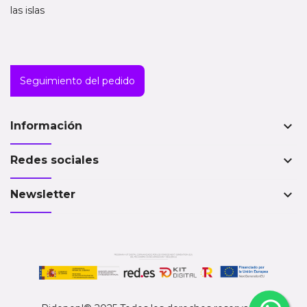
las islas
Seguimiento del pedido
keyboard_arrow_down
Información
keyboard_arrow_down
Redes sociales
keyboard_arrow_down
Newsletter