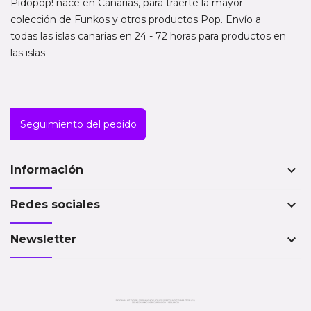
Pidopop! nace en Canarias, para traerte la mayor
colección de Funkos y otros productos Pop. Envío a
todas las islas canarias en 24 - 72 horas para productos en
las islas
Seguimiento del pedido
keyboard_arrow_down
Información
keyboard_arrow_down
Redes sociales
keyboard_arrow_down
Newsletter