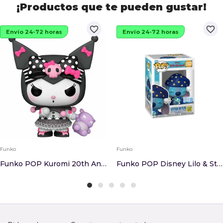
¡Productos que te pueden gustar!
favorite_border
favorite_border
Envío 24-72 horas
Envío 24-72 horas
Funko
Funko
Funko POP Kuromi 20th Anniversary Kuromi Exclusive
Funko POP Disney Lilo & Stitch Stitch In PJ´s G...