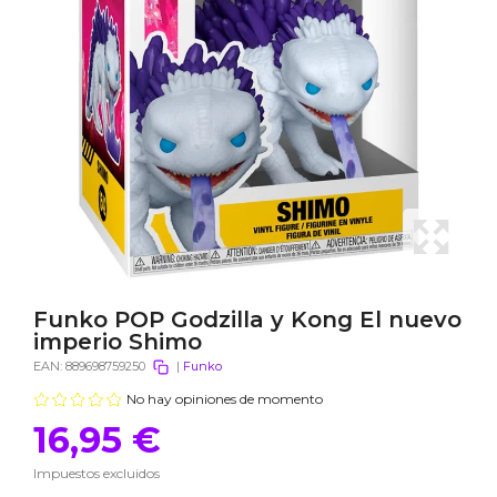
Funko POP Godzilla y Kong El nuevo
imperio Shimo
EAN:
889698759250
|
Funko
No hay opiniones de momento
16,95 €
Impuestos excluidos