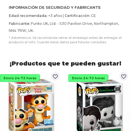
INFORMACIÓN DE SEGURIDAD Y FABRICANTE
Edad recomendada:
+3 años |
Certificación:
CE
Fabricante:
Funko UK, Ltd. - 530 Pavilion Drive, Northampton,
NN4 7RW, UK.
* Advertencia: Se recomienda retirar el embalaje antes de entregar el
producto al niño. Guarde estos datos para futuras consultas.
¡Productos que te pueden gustar!
favorite_border
favorite_border
Envío 24-72 horas
Envío 24-72 horas