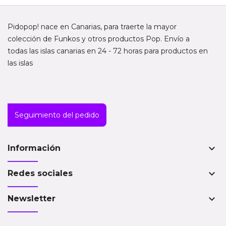
Pidopop! nace en Canarias, para traerte la mayor
colección de Funkos y otros productos Pop. Envío a
todas las islas canarias en 24 - 72 horas para productos en
las islas
Seguimiento del pedido
keyboard_arrow_down
Información
keyboard_arrow_down
Redes sociales
keyboard_arrow_down
Newsletter