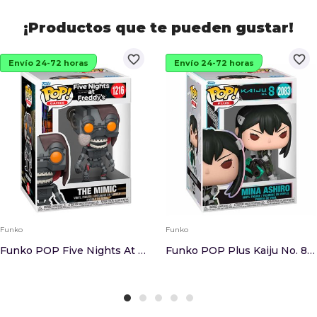
¡Productos que te pueden gustar!
favorite_border
favorite_border
Envío 24-72 horas
Envío 24-72 horas
Funko
Funko
Funko POP Five Nights At Freddys The Mimic
Funko POP Plus Kaiju No. 8 Mina Ashiro 2083