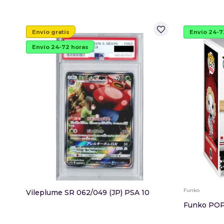
favorite_border
Envío gratis
Envío 24-7
Envío 24-72 horas
Funko
Vileplume SR 062/049 (JP) PSA 10