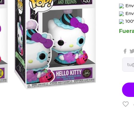
Env
Env
100
Fuer
favorite_border