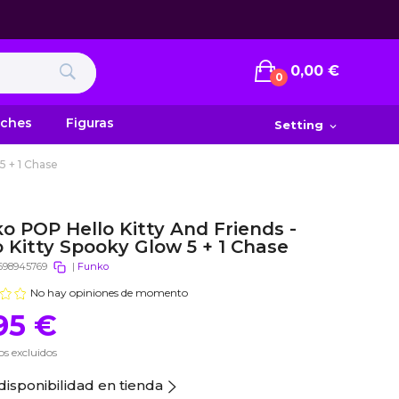
0,00 €
0
uches
Figuras
Setting
expand_more
5 + 1 Chase
o POP Hello Kitty And Friends -
o Kitty Spooky Glow 5 + 1 Chase
698945769
|
Funko
No hay opiniones de momento
95 €
s excluidos
disponibilidad en tienda