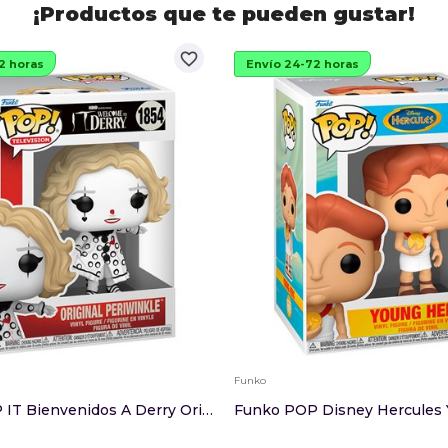
¡Productos que te pueden gustar!
favorite_border
2 horas
Envío 24-72 horas
Funko
Funko POP IT Bienvenidos A Derry Original Periw...