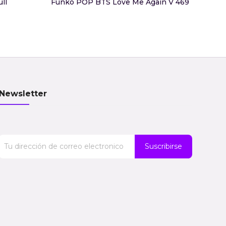
ll
Funko POP BTS Love Me Again V 469
Funk
Newsletter