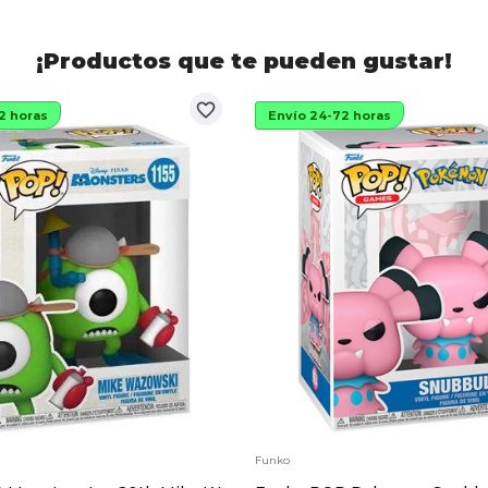
¡Productos que te pueden gustar!
favorite_border
2 horas
Envío 24-72 horas
Funko