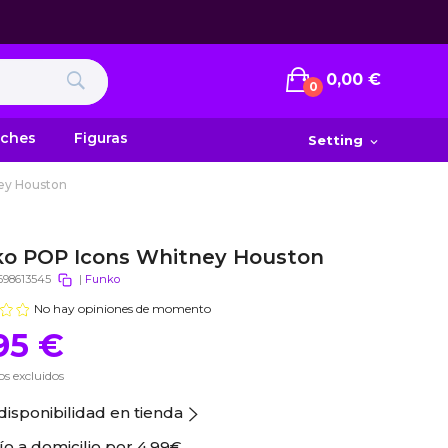
0,00 €
0
uches
Figuras
Setting
expand_more
ey Houston
o POP Icons Whitney Houston
698613545
|
Funko
No hay opiniones de momento
95 €
s excluidos
disponibilidad en tienda
ío a domicilio por
4.99€