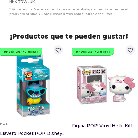
NN4 7RW, UK.
* Advertencia: Se recomienda retirar el embalaje antes de entregar el
producto al niño. Guarde estos datos para futuras consultas.
¡Productos que te pueden gustar!
favorite_border
favorite_border
Envío 24-72 horas
Envío 24-72 horas
Funko
Figura POP! Vinyl Hello Kitty Cow Cosplay - San...
Llavero Pocket POP Disney Lilo & Stitch - Stitc...