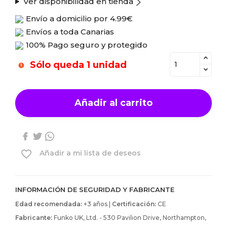
Ver disponibilidad en tienda
Envío a domicilio por
4.99€
Envíos a toda Canarias
100% Pago seguro y protegido
Sólo queda 1 unidad
Añadir al carrito
favorite_border
Añadir a mi lista de deseos
INFORMACIÓN DE SEGURIDAD Y FABRICANTE
Edad recomendada:
+3 años |
Certificación:
CE
Fabricante:
Funko UK, Ltd. - 530 Pavilion Drive, Northampton,