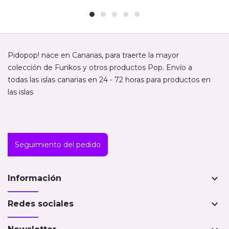
Pidopop! nace en Canarias, para traerte la mayor
colección de Funkos y otros productos Pop. Envío a
todas las islas canarias en 24 - 72 horas para productos en
las islas
Seguimiento del pedido
keyboard_arrow_down
Información
keyboard_arrow_down
Redes sociales