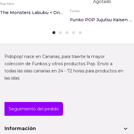
Agotado
Pop Mart
Funko
The Monsters Labubu × One Piece Series Figures
Funko POP Jujutsu Kaisen Kento Nanami Punch Exc...
Pidopop! nace en Canarias, para traerte la mayor
colección de Funkos y otros productos Pop. Envío a
todas las islas canarias en 24 - 72 horas para productos en
las islas
Seguimiento del pedido
keyboard_arrow_down
Información