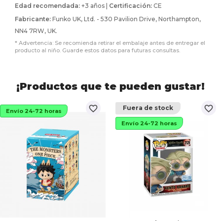
Edad recomendada:
+3 años |
Certificación:
CE
Fabricante:
Funko UK, Ltd. - 530 Pavilion Drive, Northampton,
NN4 7RW, UK.
* Advertencia: Se recomienda retirar el embalaje antes de entregar el
producto al niño. Guarde estos datos para futuras consultas.
¡Productos que te pueden gustar!
favorite_border
favorite_border
Fuera de stock
Envío 24-72 horas
Envío 24-72 horas