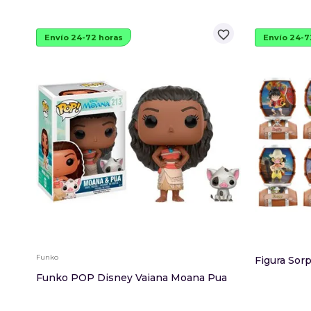
favorite_border
Envío 24-72 horas
Envío 24-7
Funko
Figura Sorp
Funko POP Disney Vaiana Moana Pua