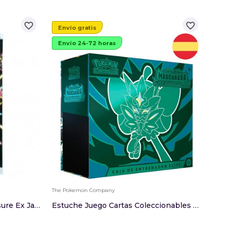
favorite_border
favorite_border
Envío gratis
Envío 24-72 horas
The Pokemon Company
Funko
Sobres Pokemon Shiny Treasure Ex Japones
Estuche Juego Cartas Coleccionables Mascarada C...