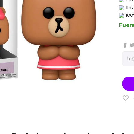
Env
100
Fuer
favorite_border