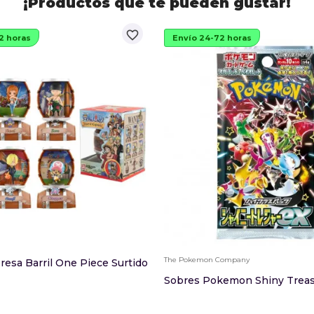
¡Productos que te pueden gustar!
favorite_border
2 horas
Envío 24-72 horas
The Pokemon Company
resa Barril One Piece Surtido