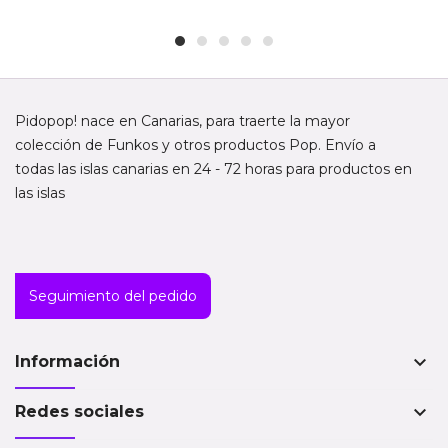
Pidopop! nace en Canarias, para traerte la mayor
colección de Funkos y otros productos Pop. Envío a
todas las islas canarias en 24 - 72 horas para productos en
las islas
Seguimiento del pedido
keyboard_arrow_down
Información
keyboard_arrow_down
Redes sociales