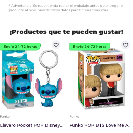
* Advertencia: Se recomienda retirar el embalaje antes de entregar el
producto al niño. Guarde estos datos para futuras consultas.
¡Productos que te pueden gustar!
favorite_border
favorite_border
Envío 24-72 horas
Envío 24-72 horas
Funko
Funko
Llavero Pocket POP Disney Lilo And Stitch - Stitch
Funko POP BTS Love Me Again V 469