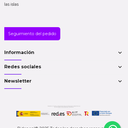
las islas
Seguimiento del pedido
keyboard_arrow_down
Información
keyboard_arrow_down
Redes sociales
keyboard_arrow_down
Newsletter