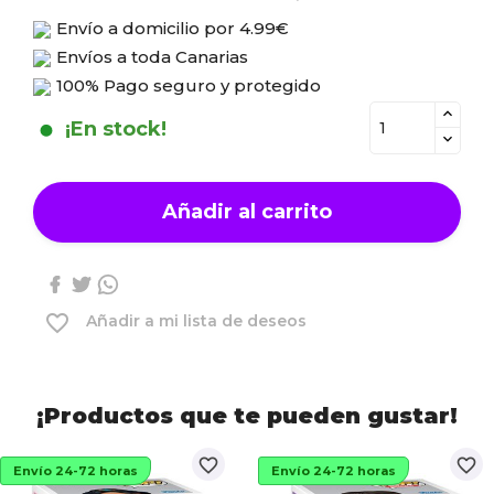
Envío a domicilio por
4.99€
Envíos a toda Canarias
100% Pago seguro y protegido
¡En stock!
Añadir al carrito
favorite_border
Añadir a mi lista de deseos
¡Productos que te pueden gustar!
favorite_border
favorite_border
Envío 24-72 horas
Envío 24-72 horas