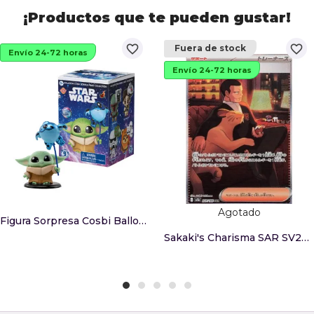
¡Productos que te pueden gustar!
favorite_border
favorite_border
Fuera de stock
Envío 24-72 horas
Envío 24-72 horas
Agotado
Figura Sorpresa Cosbi Balloon Star Wars
Sakaki's Charisma SAR SV2a 207/165 (JP)