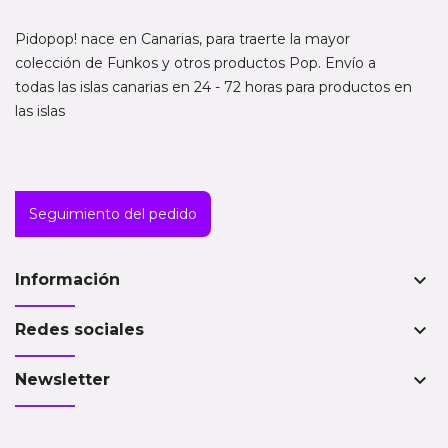
Pidopop! nace en Canarias, para traerte la mayor
colección de Funkos y otros productos Pop. Envío a
todas las islas canarias en 24 - 72 horas para productos en
las islas
Seguimiento del pedido
keyboard_arrow_down
Información
keyboard_arrow_down
Redes sociales
keyboard_arrow_down
Newsletter