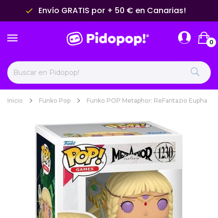
Envío GRATIS por + 50 € en Canarias!
done
0
Inicio
Funko Pop
Funko POP Metaphor: ReFantazio Eupha