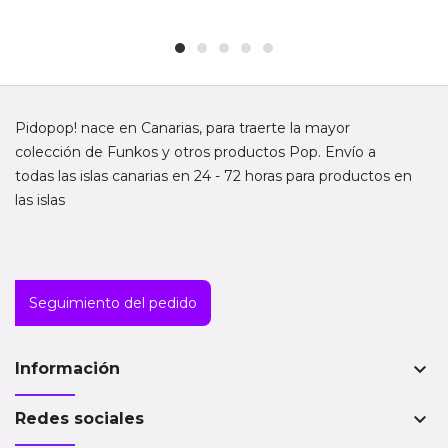
Pidopop! nace en Canarias, para traerte la mayor
colección de Funkos y otros productos Pop. Envío a
todas las islas canarias en 24 - 72 horas para productos en
las islas
Seguimiento del pedido
keyboard_arrow_down
Información
keyboard_arrow_down
Redes sociales