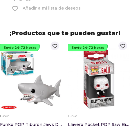
favorite_border
Añadir a mi lista de deseos
¡Productos que te pueden gustar!
favorite_border
favorite_border
Envío 24-72 horas
Envío 24-72 horas
Funko
Funko
Funko POP Tiburon Jaws Diving Tank 15cm
Llavero Pocket POP Saw Billy The Puppet