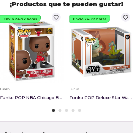
¡Productos que te pueden gustar!
favorite_border
favorite_border
Envío 24-72 horas
Envío 24-72 horas
Funko
Funko
Funko POP NBA Chicago Bulls Michael Jordan 206
Funko POP Deluxe Star Wars The Mandalorian Grog...