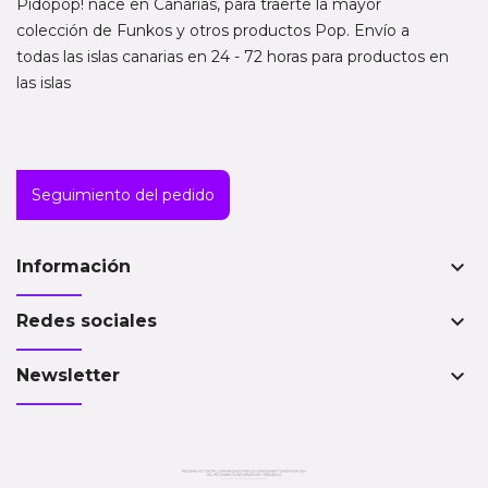
Pidopop! nace en Canarias, para traerte la mayor
colección de Funkos y otros productos Pop. Envío a
todas las islas canarias en 24 - 72 horas para productos en
las islas
Seguimiento del pedido
keyboard_arrow_down
Información
keyboard_arrow_down
Redes sociales
keyboard_arrow_down
Newsletter