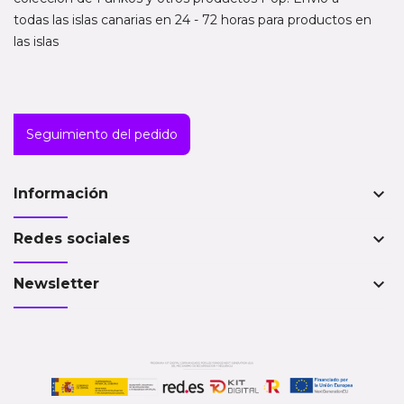
todas las islas canarias en 24 - 72 horas para productos en
las islas
Seguimiento del pedido
keyboard_arrow_down
Información
keyboard_arrow_down
Redes sociales
keyboard_arrow_down
Newsletter