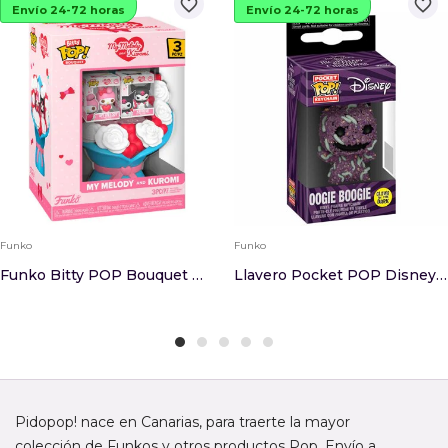
favorite_border
favorite_border
Envío 24-72 horas
Envío 24-72 horas
Funko
Funko
Funko Bitty POP Bouquet Hello Kitty My Melody A...
Llavero Pocket POP Disney Pesadilla Antes De Na...
Pidopop! nace en Canarias, para traerte la mayor
colección de Funkos y otros productos Pop. Envío a