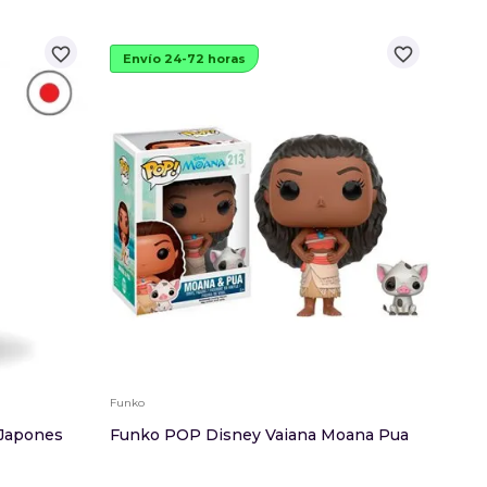
favorite_border
favorite_border
Envío 24-72 horas
Env
Funko
Funko
 Japones
Funko POP Disney Vaiana Moana Pua
Fun