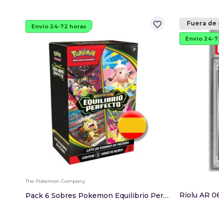
favorite_border
Fuera de 
Envío 24-72 horas
Envío 24-7
The Pokemon Company
Riolu AR 0
Pack 6 Sobres Pokemon Equilibrio Perfecto Boost...