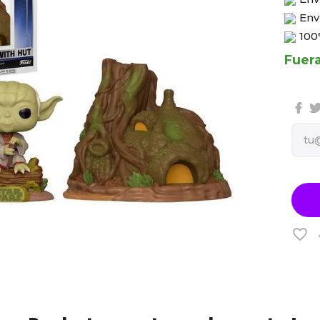
Env
100
Fuer
favorite_border