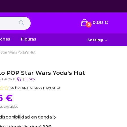
0,00 €
0
uches
Figuras
Setting
expand_more
Star Wars Yoda's Hut
o POP Star Wars Yoda's Hut
698467650
|
Funko
No hay opiniones de momento
5 €
s excluidos
disponibilidad en tienda
ío a domicilio por
4.99€