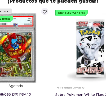
¡Productos que te pueden gustar!
favorite_border
stock
Envío 24-72 horas
2 horas
Agotado
The Pokemon Company
68/063 (JP) PSA 10
Sobre Pokemon White Flare