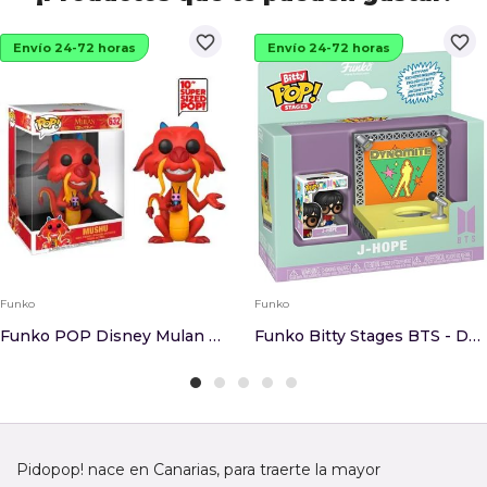
favorite_border
favorite_border
Envío 24-72 horas
Envío 24-72 horas
Funko
Funko
Funko POP Disney Mulan Mushu 25cm
Funko Bitty Stages BTS - Dynamite - J-Hope
Pidopop! nace en Canarias, para traerte la mayor