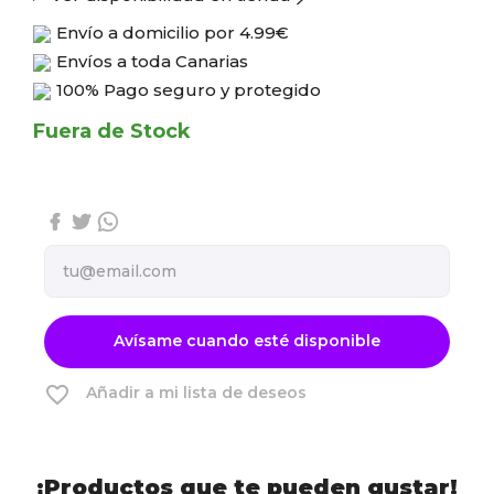
Envío a domicilio por
4.99€
Envíos a toda Canarias
100% Pago seguro y protegido
Fuera de Stock
Avísame cuando esté disponible
favorite_border
Añadir a mi lista de deseos
¡Productos que te pueden gustar!