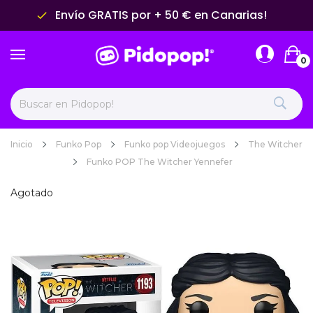
Envío GRATIS por + 50 € en Canarias!
done
0
Inicio
Funko Pop
Funko pop Videojuegos
The Witcher
Funko POP The Witcher Yennefer
Agotado