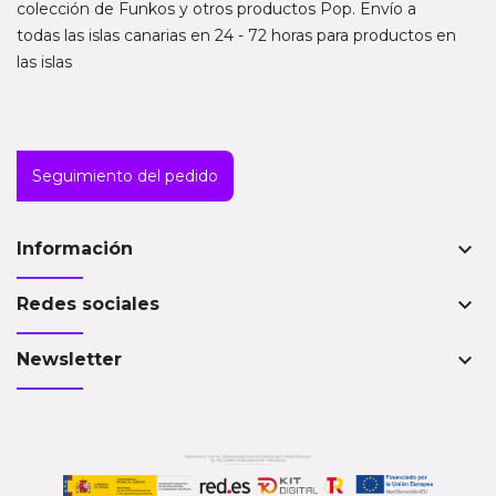
colección de Funkos y otros productos Pop. Envío a
todas las islas canarias en 24 - 72 horas para productos en
las islas
Seguimiento del pedido
keyboard_arrow_down
Información
keyboard_arrow_down
Redes sociales
keyboard_arrow_down
Newsletter