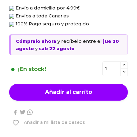
Envío a domicilio por
4.99€
Envíos a toda Canarias
100% Pago seguro y protegido
Cómpralo ahora
y recíbelo
entre el
jue 20
agosto
y
sáb 22 agosto
¡En stock!
Añadir al carrito
favorite_border
Añadir a mi lista de deseos