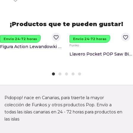
¡Productos que te pueden gustar!
favorite_border
favorite_border
Envío 24-72 horas
Envío 24-72 horas
Funko
Figura Action Lewandowki FC Barcelona 20cm
Llavero Pocket POP Saw Billy The Puppet
Pidopop! nace en Canarias, para traerte la mayor
colección de Funkos y otros productos Pop. Envío a
todas las islas canarias en 24 - 72 horas para productos en
las islas