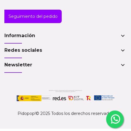
Seguimiento del pedido
keyboard_arrow_down
Información
keyboard_arrow_down
Redes sociales
keyboard_arrow_down
Newsletter
Pidopop!© 2025 Todos los derechos reservados