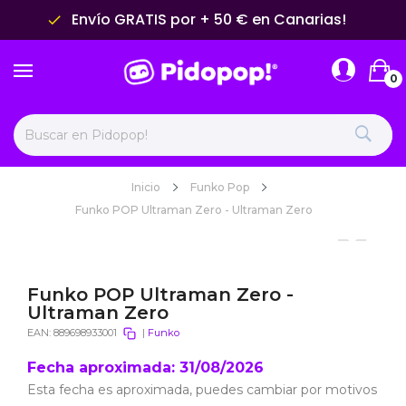
Envío GRATIS por + 50 € en Canarias!
done
0
Inicio
Funko Pop
Funko POP Ultraman Zero - Ultraman Zero
Funko POP Ultraman Zero -
Ultraman Zero
EAN:
889698933001
|
Funko
Fecha aproximada: 31/08/2026
Esta fecha es aproximada, puedes cambiar por motivos