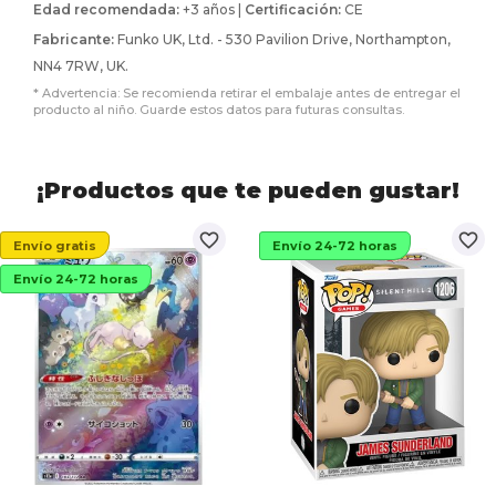
Edad recomendada:
+3 años |
Certificación:
CE
Fabricante:
Funko UK, Ltd. - 530 Pavilion Drive, Northampton,
NN4 7RW, UK.
* Advertencia: Se recomienda retirar el embalaje antes de entregar el
producto al niño. Guarde estos datos para futuras consultas.
¡Productos que te pueden gustar!
favorite_border
favorite_border
Envío gratis
Envío 24-72 horas
Envío 24-72 horas