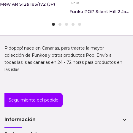
Funko
Mew AR S12a 183/172 (JP)
Funko POP Silent Hill 2 James Sunderland
Pidopop! nace en Canarias, para traerte la mayor
colección de Funkos y otros productos Pop. Envío a
todas las islas canarias en 24 - 72 horas para productos en
las islas
Seguimiento del pedido
keyboard_arrow_down
Información