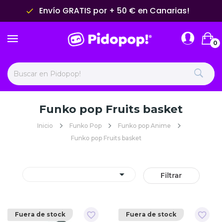
Envío GRATIS por + 50 € en Canarias!
done
0
Funko pop Fruits basket
Inicio
Funko Pop
Funko pop Anime
Funko pop Fruits basket

Filtrar
favorite_border
favorite_border
Fuera de stock
Fuera de stock