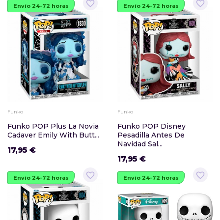
favorite_border
favorite_border
Envío 24-72 horas
Envío 24-72 horas
Funko
Funko
Funko POP Plus La Novia
Funko POP Disney
Cadaver Emily With Butt...
Pesadilla Antes De
Navidad Sal...
17,95 €
17,95 €
favorite_border
favorite_border
Envío 24-72 horas
Envío 24-72 horas