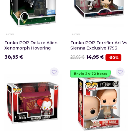
Funko
Funko
Funko POP Deluxe Alien
Funko POP Terrifier Art Vs
Xenomorph Hovering
Sienna Exclusive 1793
38,95 €
14,95 €
29,95 €
-50%
favorite_border
favorite_border
Envío 24-72 horas