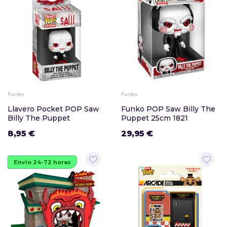
Funko
Funko
Llavero Pocket POP Saw
Funko POP Saw Billy The
Billy The Puppet
Puppet 25cm 1821
8,95 €
29,95 €
favorite_border
favorite_border
Envío 24-72 horas