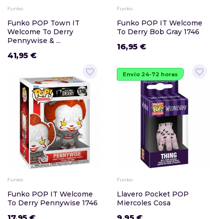
Funko
Funko
Funko POP Town IT
Funko POP IT Welcome
Welcome To Derry
To Derry Bob Gray 1746
Pennywise & ...
16,95 €
41,95 €
favorite_border
favorite_border
Envío 24-72 horas
Funko
Funko
Funko POP IT Welcome
Llavero Pocket POP
To Derry Pennywise 1746
Miercoles Cosa
17,95 €
9,95 €