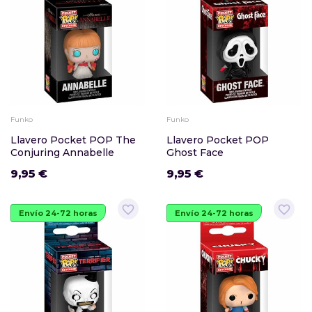
Funko
Funko
Llavero Pocket POP The
Llavero Pocket POP
Conjuring Annabelle
Ghost Face
9,95 €
9,95 €
favorite_border
favorite_border
Envío 24-72 horas
Envío 24-72 horas