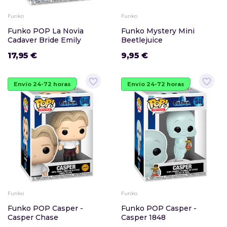
Funko
Funko
Funko POP La Novia
Funko Mystery Mini
Cadaver Bride Emily
Beetlejuice
17,95 €
9,95 €
favorite_border
favorite_border
Envío 24-72 horas
Envío 24-72 horas
Funko
Funko
Funko POP Casper -
Funko POP Casper -
Casper Chase
Casper 1848