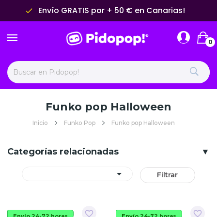
Envío GRATIS por + 50 € en Canarias!
done
0
Funko pop Halloween
Inicio
Funko Pop
Funko pop Halloween
Categorías relacionadas

Filtrar
favorite_border
favorite_border
Envío 24-72 horas
Envío 24-72 horas