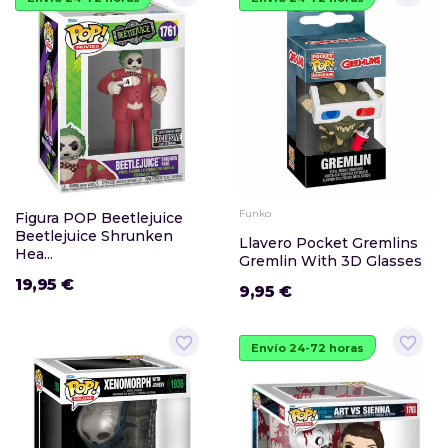
Funko
Figura POP Beetlejuice
Beetlejuice Shrunken
Llavero Pocket Gremlins
Hea...
Gremlin With 3D Glasses
19,95 €
9,95 €
favorite_border
favorite_border
Envío 24-72 horas