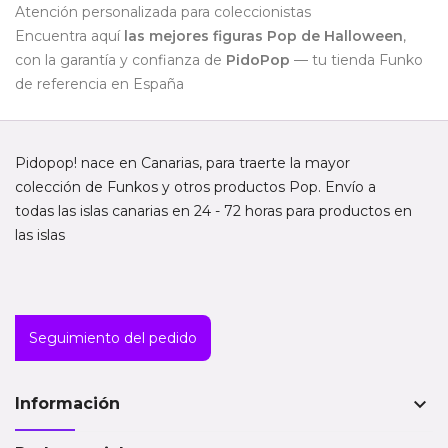
Atención personalizada para coleccionistas
Encuentra aquí
las mejores figuras
Pop de Halloween
,
con la garantía y confianza de
PidoPop
— tu tienda Funko
de referencia en España
Pidopop! nace en Canarias, para traerte la mayor
colección de Funkos y otros productos Pop. Envío a
todas las islas canarias en 24 - 72 horas para productos en
las islas
Seguimiento del pedido
keyboard_arrow_down
Información