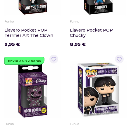
Funko
Funko
Llavero Pocket POP
Llavero Pocket POP
Terrifier Art The Clown
Chucky
9,95 €
8,95 €
favorite_border
favorite_border
Envío 24-72 horas
Funko
Funko