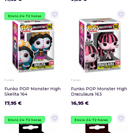
favorite_border
favorite_border
Envío 24-72 horas
Funko
Funko
Funko POP Monster High
Funko POP Monster High
Skelita 164
Draculaura 163
17,95 €
16,95 €
favorite_border
favorite_border
Envío 24-72 horas
Envío 24-72 horas