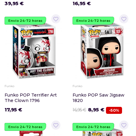
39,95 €
16,95 €
favorite_border
favorite_border
Envío 24-72 horas
Envío 24-72 horas
Funko
Funko
Funko POP Terrifier Art
Funko POP Saw Jigsaw
The Clown 1796
1820
17,95 €
8,95 €
16,95 €
-50%
favorite_border
favorite_border
Envío 24-72 horas
Envío 24-72 horas