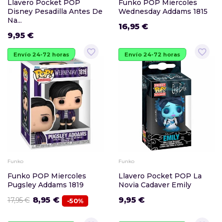
Llavero Pocket POP
Funko POP Miercoles
Disney Pesadilla Antes De
Wednesday Addams 1815
Na...
16,95 €
9,95 €
favorite_border
favorite_border
Envío 24-72 horas
Envío 24-72 horas
Funko
Funko
Funko POP Miercoles
Llavero Pocket POP La
Pugsley Addams 1819
Novia Cadaver Emily
8,95 €
9,95 €
17,95 €
-50%