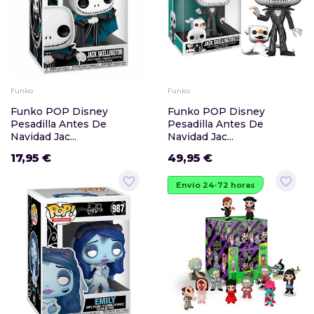
Funko
Funko
Funko POP Disney
Funko POP Disney
Pesadilla Antes De
Pesadilla Antes De
Navidad Jac...
Navidad Jac...
17,95 €
49,95 €
favorite_border
favorite_border
Envío 24-72 horas