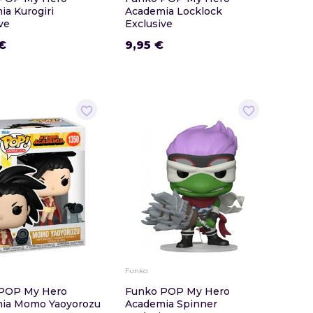
a Kurogiri
Academia Locklock
ve
Exclusive
€
9,95 €
favorite_border
favorite_border
Funko
POP My Hero
Funko POP My Hero
ia Momo Yaoyorozu
Academia Spinner