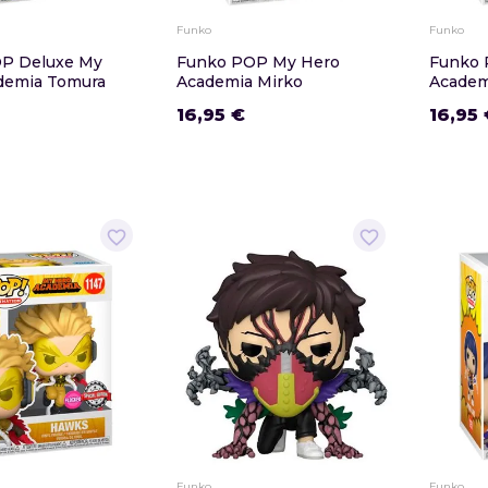
Funko
Funko
P Deluxe My
Funko POP My Hero
Funko 
demia Tomura
Academia Mirko
Academ
16,95 €
16,95 
favorite_border
favorite_border
Funko
Funko