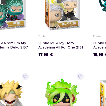
Funko
Funko
OP Premium My
Funko POP My Hero
Funko 
demia Deku 2157
Academia All For One 2161
Academ
17,95 €
15,95 
favorite_border
favorite_border