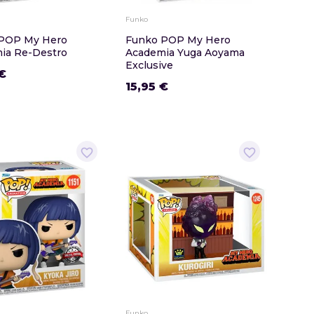
Funko
POP My Hero
Funko POP My Hero
ia Re-Destro
Academia Yuga Aoyama
Exclusive
€
15,95 €
favorite_border
favorite_border
Funko