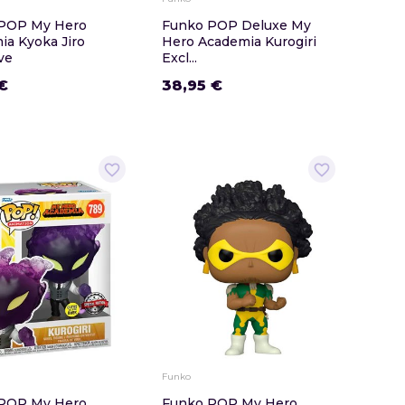
POP My Hero
Funko POP Deluxe My
ia Kyoka Jiro
Hero Academia Kurogiri
ve
Excl...
€
38,95 €
favorite_border
favorite_border
Funko
POP My Hero
Funko POP My Hero