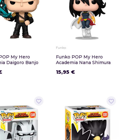
Funko
POP My Hero
Funko POP My Hero
ia Daigoro Banjo
Academia Nana Shimura
€
15,95 €
favorite_border
favorite_border