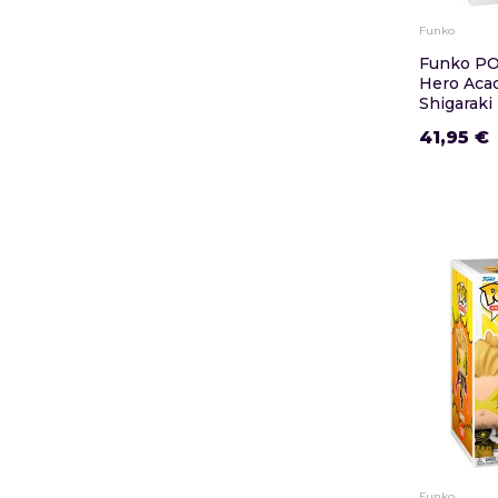
Funko
Funko PO
Hero Aca
Shigaraki
41,95 €
Funko