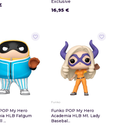
Exclusive
€
16,95 €
favorite_border
favorite_border
Funko
POP My Hero
Funko POP My Hero
ia HLB Fatgum
Academia HLB Mt. Lady
 ...
Basebal...