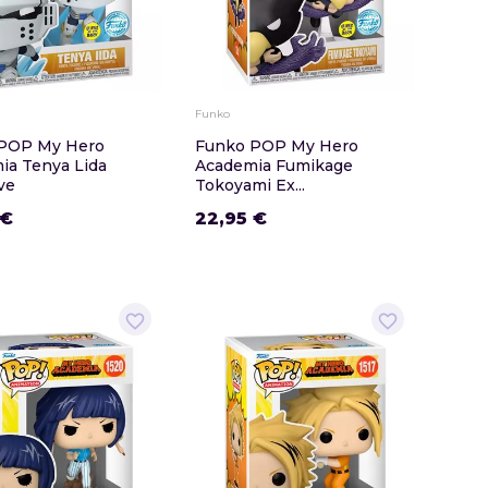
Funko
POP My Hero
Funko POP My Hero
ia Tenya Lida
Academia Fumikage
ve
Tokoyami Ex...
 €
22,95 €
favorite_border
favorite_border