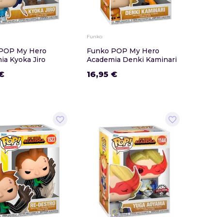
Funko
POP My Hero
Funko POP My Hero
ia Kyoka Jiro
Academia Denki Kaminari
€
16,95 €
favorite_border
favorite_border