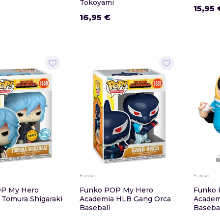
Tokoyami
15,95 
16,95 €
favorite_border
favorite_border
Funko
Funko
P My Hero
Funko POP My Hero
Funko 
 Tomura Shigaraki
Academia HLB Gang Orca
Academ
Baseball
Baseball