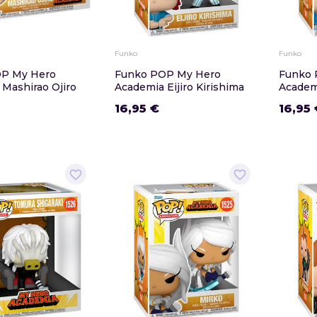
Funko
Funko
P My Hero
Funko POP My Hero
Funko 
Mashirao Ojiro
Academia Eijiro Kirishima
Academ
16,95 €
16,95 
favorite_border
favorite_border