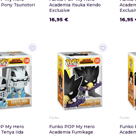
 Pony Tsunotori
Academia Itsuka Kendo
Academi
Exclusive
Exclusi
16,95 €
16,95 
favorite_border
favorite_border
Funko
Funko
P My Hero
Funko POP My Hero
Funko 
Tenya Iida
Academia Fumikage
Academ