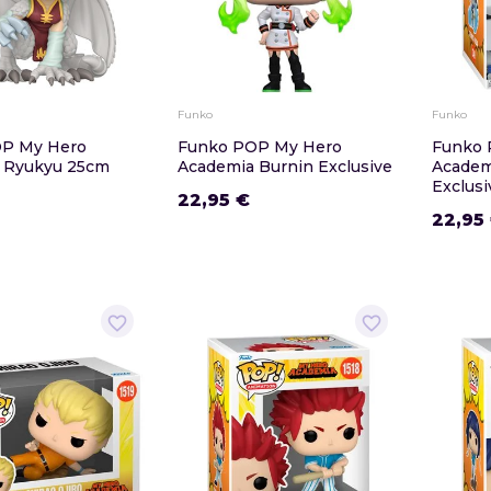
Funko
Funko
P My Hero
Funko POP My Hero
Funko 
 Ryukyu 25cm
Academia Burnin Exclusive
Academ
Exclusi
22,95 €
22,95
favorite_border
favorite_border