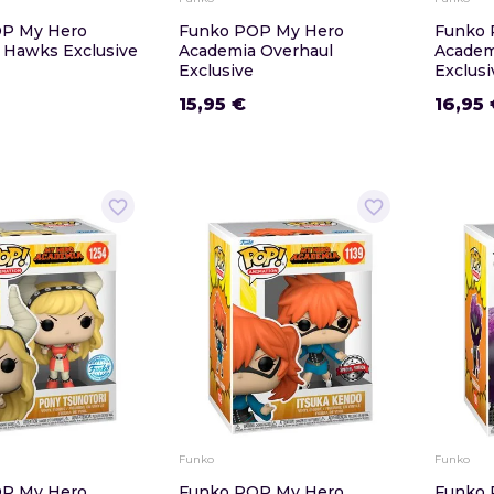
P My Hero
Funko POP My Hero
Funko 
 Hawks Exclusive
Academia Overhaul
Academ
Exclusive
Exclusi
15,95 €
16,95 
favorite_border
favorite_border
Funko
Funko
P My Hero
Funko POP My Hero
Funko 