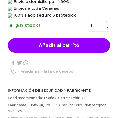
Envío a domicilio por
4.99€
Envíos a toda Canarias
100% Pago seguro y protegido
¡En stock!
Añadir al carrito
favorite_border
Añadir a mi lista de deseos
INFORMACIÓN DE SEGURIDAD Y FABRICANTE
Edad recomendada:
+3 años |
Certificación:
CE
Fabricante:
Funko UK, Ltd. - 530 Pavilion Drive, Northampton,
NN4 7RW, UK.
* Advertencia: Se recomienda retirar el embalaje antes de entregar el