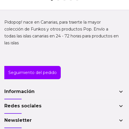
Pidopop! nace en Canarias, para traerte la mayor
colección de Funkos y otros productos Pop. Envío a
todas las islas canarias en 24 - 72 horas para productos en
las islas
Seguimiento del pedido
keyboard_arrow_down
Información
keyboard_arrow_down
Redes sociales
keyboard_arrow_down
Newsletter