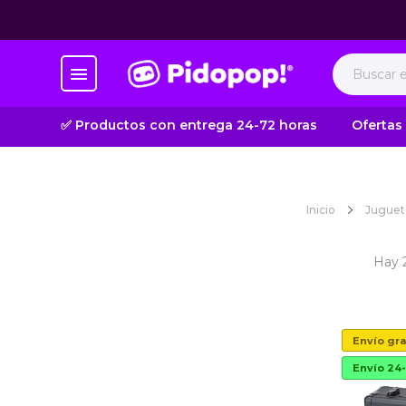
✅ Productos con entrega 24-72 horas
Ofertas
Inicio
Juguet
Hay 
Envío gra
Envío 24