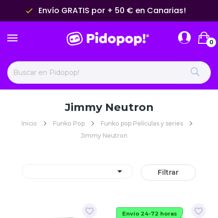
Envío GRATIS por + 50 € en Canarias!
done
0
Jimmy Neutron
Inicio
Funko Pop
Funko pop Películas y series
Jimmy Neutron

Filtrar
favorite_border
favorite_border
Envío 24-72 horas