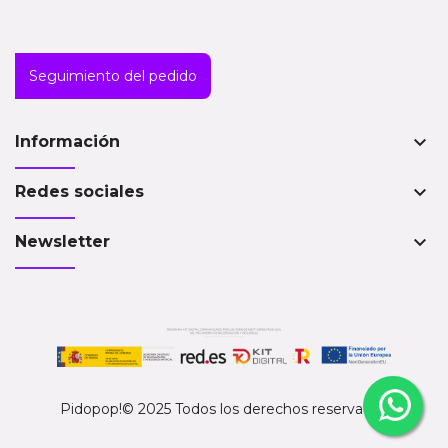
Seguimiento del pedido
keyboard_arrow_down
Información
keyboard_arrow_down
Redes sociales
keyboard_arrow_down
Newsletter
Pidopop!© 2025 Todos los derechos reservados