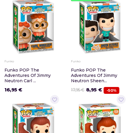
Funko
Funko
Funko POP The
Funko POP The
Adventures Of Jimmy
Adventures Of Jimmy
Neutron Carl ...
Neutron Sheen...
16,95 €
8,95 €
17,95 €
-50%
favorite_border
favorite_border