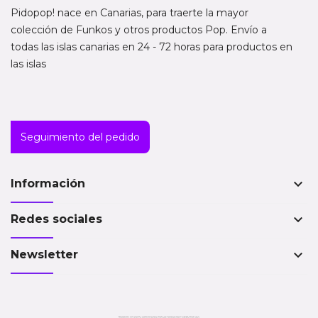
Pidopop! nace en Canarias, para traerte la mayor
colección de Funkos y otros productos Pop. Envío a
todas las islas canarias en 24 - 72 horas para productos en
las islas
Seguimiento del pedido
keyboard_arrow_down
Información
keyboard_arrow_down
Redes sociales
keyboard_arrow_down
Newsletter