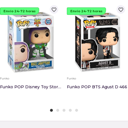
favorite_border
favorite_border
Envío 24-72 horas
Envío 24-72 horas
Funko
Funko
Funko POP Disney Toy Story 4 Buzz Lightyear
Funko POP BTS Agust D 466