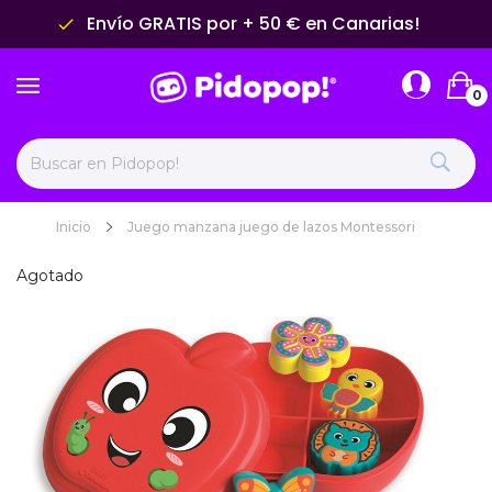
Envío GRATIS por + 50 € en Canarias!
done
0
Inicio
Juego manzana juego de lazos Montessori
Agotado