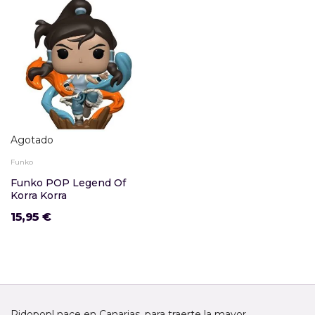
Agotado
Funko
Funko POP Legend Of
Korra Korra
15,95 €
Pidopop! nace en Canarias, para traerte la mayor