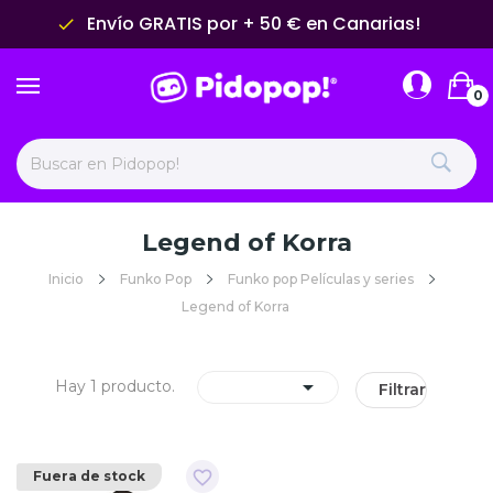
Envío GRATIS por + 50 € en Canarias!
done
0
Legend of Korra
Inicio
Funko Pop
Funko pop Películas y series
Legend of Korra

Hay 1 producto.
Filtrar
favorite_border
Fuera de stock