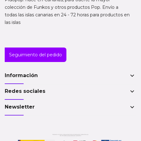
colección de Funkos y otros productos Pop. Envío a
todas las islas canarias en 24 - 72 horas para productos en
las islas
Seguimiento del pedido
keyboard_arrow_down
Información
keyboard_arrow_down
Redes sociales
keyboard_arrow_down
Newsletter