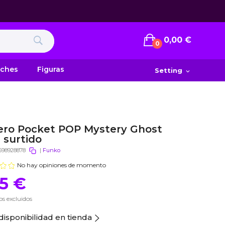
0,00 €
0
uches
Figuras
Setting
expand_more
ero Pocket POP Mystery Ghost
 surtido
698928878
|
Funko
No hay opiniones de momento
95 €
s excluidos
disponibilidad en tienda