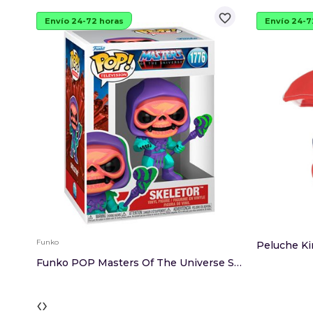
favorite_border
Envío 24-72 horas
Envío 24-7
Funko
Peluche Ki
Funko POP Masters Of The Universe Skeletor
‹
›