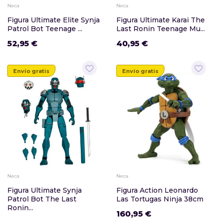
Neca
Neca
Figura Ultimate Elite Synja
Figura Ultimate Karai The
Patrol Bot Teenage ...
Last Ronin Teenage Mu...
52,95 €
40,95 €
favorite_border
favorite_border
Envío gratis
Envío gratis
Neca
Neca
Figura Ultimate Synja
Figura Action Leonardo
Patrol Bot The Last
Las Tortugas Ninja 38cm
Ronin...
160,95 €