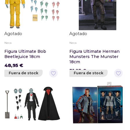
Agotado
Agotado
Neca
Neca
Figura Ultimate Bob
Figura Ultimate Herman
Beetlejuice 18cm
Munsters The Munster
18cm
48,95 €
51,95 €
favorite_border
favorite_border
Fuera de stock
Fuera de stock