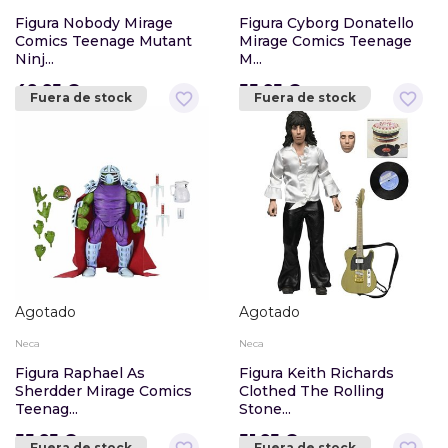
Figura Nobody Mirage
Figura Cyborg Donatello
Comics Teenage Mutant
Mirage Comics Teenage
Ninj...
M...
49,95 €
55,95 €
favorite_border
favorite_border
Fuera de stock
Fuera de stock
Agotado
Agotado
Neca
Neca
Figura Raphael As
Figura Keith Richards
Sherdder Mirage Comics
Clothed The Rolling
Teenag...
Stone...
55,95 €
51,95 €
Fuera de stock
Fuera de stock