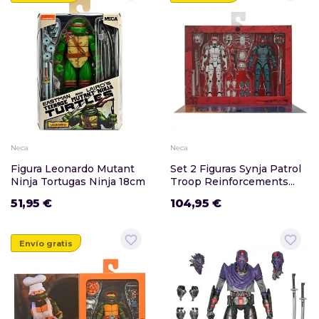
Neca
Neca
Figura Leonardo Mutant
Set 2 Figuras Synja Patrol
Ninja Tortugas Ninja 18cm
Troop Reinforcements...
51,95 €
104,95 €
favorite_border
favorite_border
Envío gratis