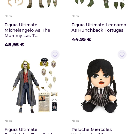
Neca
Neca
Figura Ultimate
Figura Ultimate Leonardo
Michelangelo As The
As Hunchback Tortugas ...
Mummy Las T...
44,95 €
48,95 €
favorite_border
favorite_border
Neca
Neca
Figura Ultimate
Peluche Miercoles