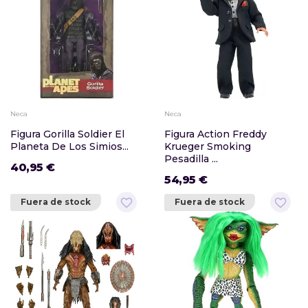
Neca
Neca
Figura Gorilla Soldier El
Figura Action Freddy
Planeta De Los Simios...
Krueger Smoking
Pesadilla ...
40,95 €
54,95 €
favorite_border
favorite_border
Fuera de stock
Fuera de stock