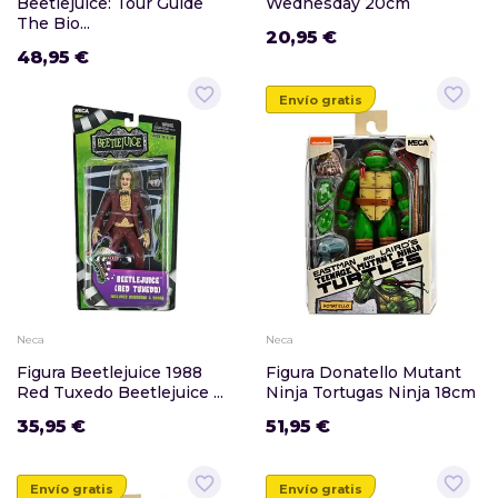
Beetlejuice: Tour Guide
Wednesday 20cm
The Bio...
20,95 €
48,95 €
favorite_border
favorite_border
Envío gratis
Neca
Neca
Figura Beetlejuice 1988
Figura Donatello Mutant
Red Tuxedo Beetlejuice ...
Ninja Tortugas Ninja 18cm
35,95 €
51,95 €
favorite_border
favorite_border
Envío gratis
Envío gratis