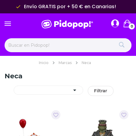
Envío GRATIS por + 50 € en Canarias!
done
0
Inicio
Marcas
Neca
Neca

Filtrar
favorite_border
favorite_border