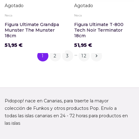
Agotado
Agotado
Neca
Neca
Figura Ultimate Grandpa
Figura Ultimate T-800
Munster The Munster
Tech Noir Terminator
18cm
18cm
51,95 €
51,95 €
…
1
2
3
12

Pidopop! nace en Canarias, para traerte la mayor
colección de Funkos y otros productos Pop. Envío a
todas las islas canarias en 24 - 72 horas para productos en
las islas