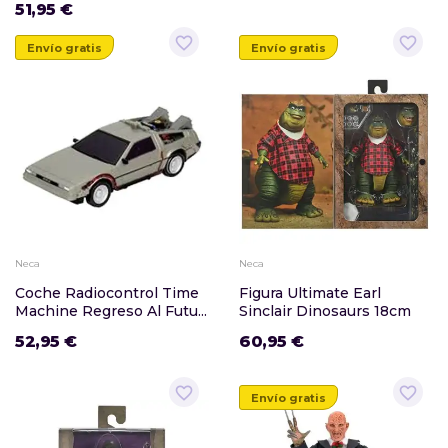
51,95 €
favorite_border
favorite_border
Envío gratis
Envío gratis
Neca
Neca
Coche Radiocontrol Time
Figura Ultimate Earl
Machine Regreso Al Futu...
Sinclair Dinosaurs 18cm
52,95 €
60,95 €
favorite_border
favorite_border
Envío gratis