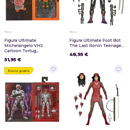
Neca
Neca
Figura Ultimate
Figura Ultimate Foot Bot
Michelangelo VHS
The Last Ronin Teenage...
Cartoon Tortug...
48,95 €
51,95 €
favorite_border
favorite_border
Envío gratis