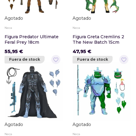
Agotado
Agotado
Neca
Neca
Figura Predator Ultimate
Figura Greta Cremlins 2
Feral Prey 18cm
The New Batch 15cm
55,95 €
47,95 €
favorite_border
favorite_border
Fuera de stock
Fuera de stock
Agotado
Agotado
Neca
Neca