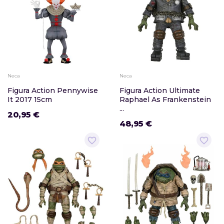
Neca
Neca
Figura Action Pennywise
Figura Action Ultimate
It 2017 15cm
Raphael As Frankenstein
...
20,95 €
48,95 €
favorite_border
favorite_border