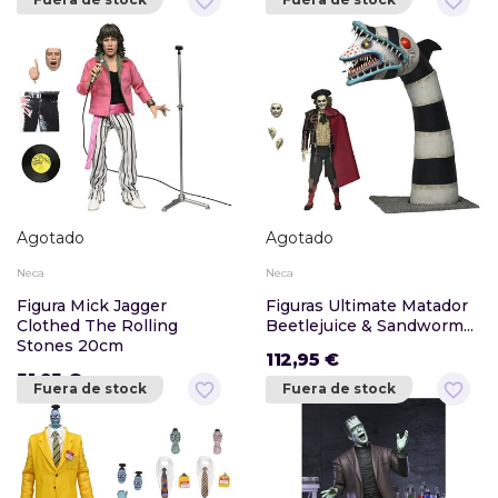
favorite_border
favorite_border
Agotado
Agotado
Neca
Neca
Figura Mick Jagger
Figuras Ultimate Matador
Clothed The Rolling
Beetlejuice & Sandworm...
Stones 20cm
112,95 €
51,95 €
favorite_border
favorite_border
Fuera de stock
Fuera de stock