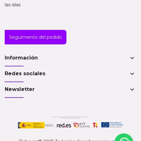
las islas
Seguimiento del pedido
keyboard_arrow_down
Información
keyboard_arrow_down
Redes sociales
keyboard_arrow_down
Newsletter