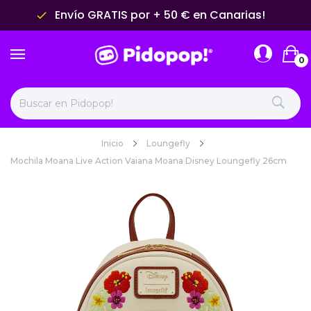
Envío GRATIS por + 50 € en Canarias!
done
0
Inicio
Loungefly
Mochila Moana Live Action Vaiana Moana Disney Loungefly 26cm