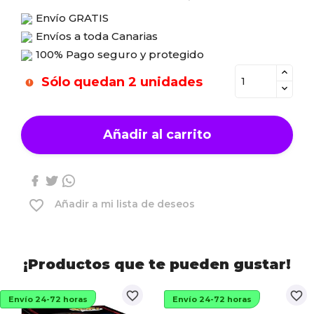
Envío
GRATIS
Envíos a toda Canarias
100% Pago seguro y protegido
Sólo quedan 2 unidades
Añadir al carrito
favorite_border
Añadir a mi lista de deseos
¡Productos que te pueden gustar!
favorite_border
favorite_border
Envío 24-72 horas
Envío 24-72 horas