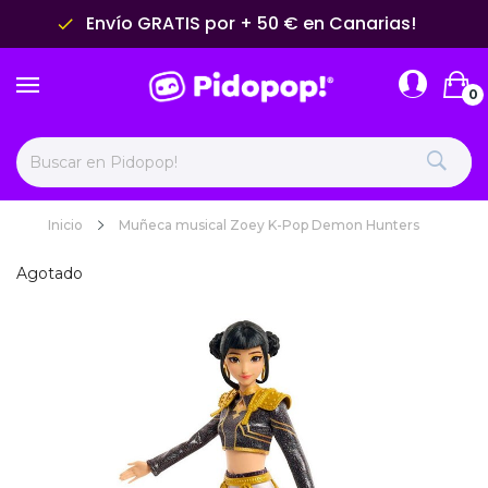
Envío GRATIS por + 50 € en Canarias!
done
0
Inicio
Muñeca musical Zoey K-Pop Demon Hunters
Agotado