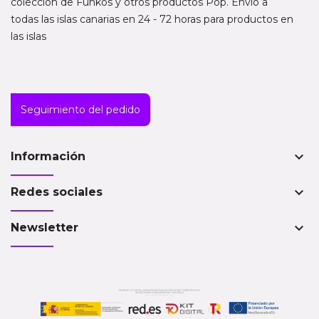
colección de Funkos y otros productos Pop. Envío a
todas las islas canarias en 24 - 72 horas para productos en
las islas
Seguimiento del pedido
keyboard_arrow_down
Información
keyboard_arrow_down
Redes sociales
keyboard_arrow_down
Newsletter