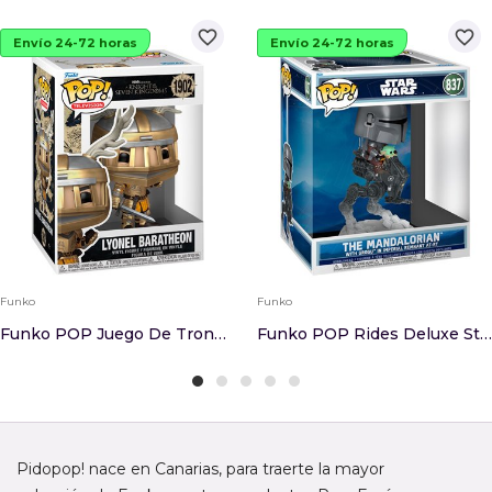
favorite_border
favorite_border
Envío 24-72 horas
Envío 24-72 horas
Funko
Funko
Funko POP Juego De Tronos A Knight Of Seven Kin...
Funko POP Rides Deluxe Star Wars Mandalorian & ...
Pidopop! nace en Canarias, para traerte la mayor