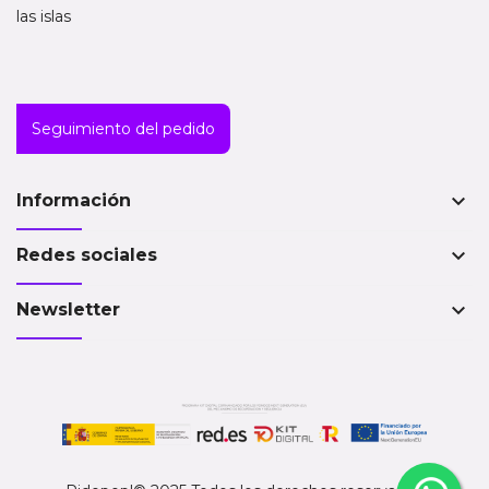
las islas
Seguimiento del pedido
keyboard_arrow_down
Información
keyboard_arrow_down
Redes sociales
keyboard_arrow_down
Newsletter