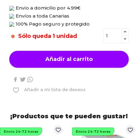
Envío a domicilio por
4.99€
Envíos a toda Canarias
100% Pago seguro y protegido
Sólo queda 1 unidad
Añadir al carrito
favorite_border
Añadir a mi lista de deseos
¡Productos que te pueden gustar!
favorite_border
favorite_border
Envío 24-72 horas
Envío 24-72 horas