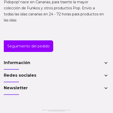
Pidopop! nace en Canarias, para traerte la mayor
colección de Funkos y otros productos Pop. Envío a
todas las islas canarias en 24 - 72 horas para productos en
las islas
Seguimiento del pedido
keyboard_arrow_down
Información
keyboard_arrow_down
Redes sociales
keyboard_arrow_down
Newsletter