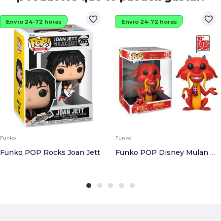
favorite_border
favorite_border
Envío 24-72 horas
Envío 24-72 horas
Funko
Funko
Funko POP Rocks Joan Jett
Funko POP Disney Mulan Mushu 25cm