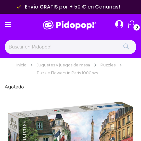
Envío GRATIS por + 50 € en Canarias!
done
0
Inicio
Juguetes y juegos de mesa
Puzzles
Puzzle Flowers in Paris 1000pzs
Agotado