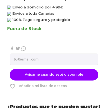
Envío a domicilio por
4.99€
Envíos a toda Canarias
100% Pago seguro y protegido
Fuera de Stock
Avísame cuando esté disponible
favorite_border
Añadir a mi lista de deseos
¡Productos que te pueden gustar!