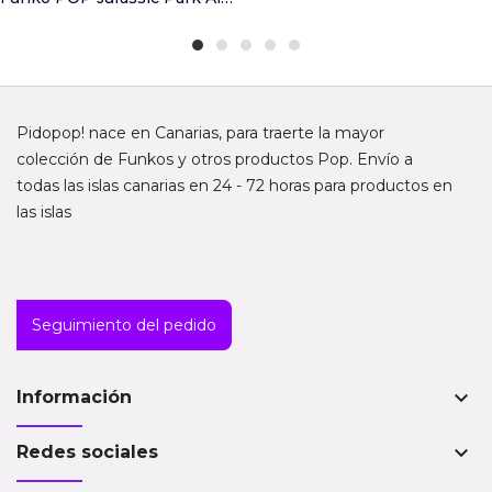
Pidopop! nace en Canarias, para traerte la mayor
colección de Funkos y otros productos Pop. Envío a
todas las islas canarias en 24 - 72 horas para productos en
las islas
Seguimiento del pedido
keyboard_arrow_down
Información
keyboard_arrow_down
Redes sociales