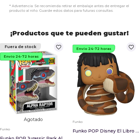
* Advertencia: Se recomienda retirar el embalaje antes de entregar el
producto al niño. Guarde estos datos para futuras consultas.
¡Productos que te pueden gustar!
favorite_border
favorite_border
Fuera de stock
Envío 24-72 horas
Envío 24-72 horas
Agotado
Funko
Funko
Funko POP Disney El Libro De La Selva Mowgli Ex...
Funko POP Jurassic Park Alpha Raptor