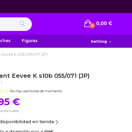
0,00 €
0
uches
Figuras
Setting
expand_more
 Eevee K s10b 055/071 (JP)
ant Eevee K s10b 055/071 (JP)
|
No hay opiniones de momento
,95 €
s excluidos
disponibilidad en tienda
ío a domicilio por
4.99€