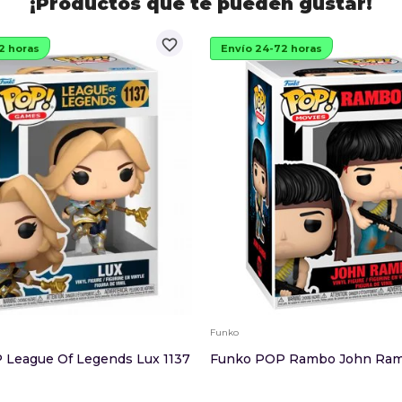
¡Productos que te pueden gustar!
favorite_border
2 horas
Envío 24-72 horas
Funko
 League Of Legends Lux 1137
Funko POP Rambo John Ra