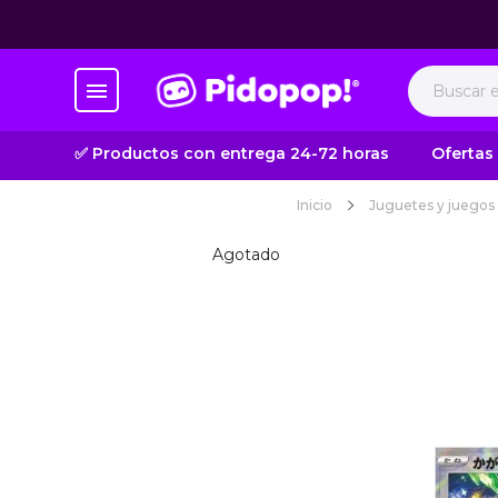
✅ Productos con entrega 24-72 horas
Ofertas
Inicio
Juguetes y juegos
Agotado