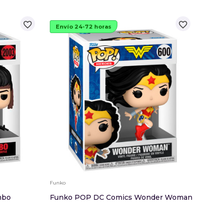
favorite_border
favorite_border
Envío 24-72 horas
Env
Funko
Funko
mbo
Funko POP DC Comics Wonder Woman
Funk