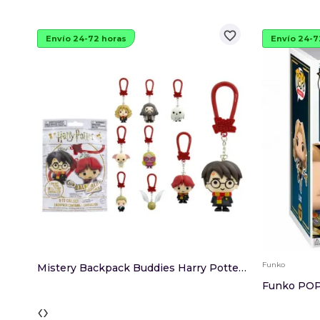
favorite_border
Envío 24-72 horas
Envío 24-7
Funko
Mistery Backpack Buddies Harry Potter Surtido
Funko POP
‹
›