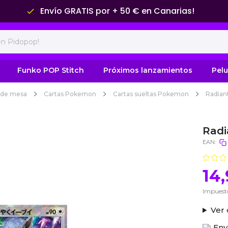
Envío GRATIS por + 50 € en Canarias!
done
Funko POP Stitch
Próximos lanzamientos
Pel
 de mesa
Cartas Pokemon
Cartas sueltas Pokemon
Radiant
Radi
EAN:
14
Impuesto
Ver 
Env