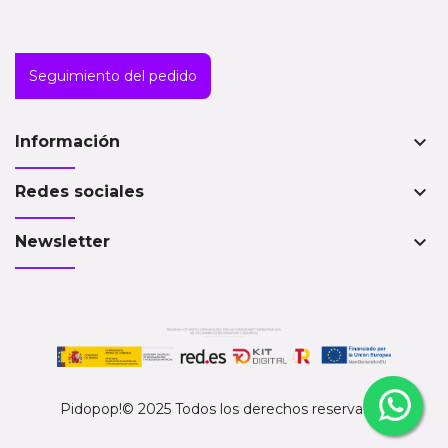
Seguimiento del pedido
keyboard_arrow_down
Información
keyboard_arrow_down
Redes sociales
keyboard_arrow_down
Newsletter
Pidopop!© 2025 Todos los derechos reservados