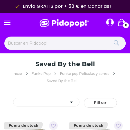
Envío GRATIS por + 50 € en Canarias!
done
0
Saved By the Bell
Inicio
Funko Pop
Funko pop Películas y series
Saved By the Bell

Filtrar
favorite_border
favorite_border
Fuera de stock
Fuera de stock