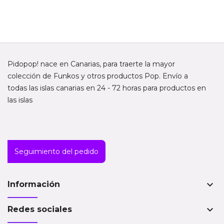
Pidopop! nace en Canarias, para traerte la mayor
colección de Funkos y otros productos Pop. Envío a
todas las islas canarias en 24 - 72 horas para productos en
las islas
Seguimiento del pedido
keyboard_arrow_down
Información
keyboard_arrow_down
Redes sociales