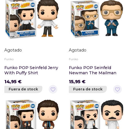
Agotado
Agotado
Funko
Funko
Funko POP Seinfeld Jerry
Funko POP Seinfeld
With Puffy Shirt
Newman The Mailman
14,95 €
15,95 €
favorite_border
favorite_border
Fuera de stock
Fuera de stock