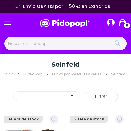
Envío GRATIS por + 50 € en Canarias!
done
0
Seinfeld
Inicio
Funko Pop
Funko pop Películas y series
Seinfeld

Filtrar
favorite_border
favorite_border
Fuera de stock
Fuera de stock