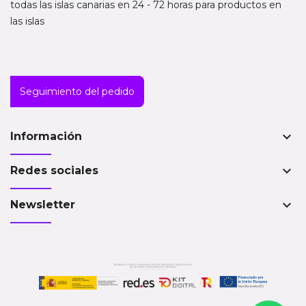
todas las islas canarias en 24 - 72 horas para productos en
las islas
Seguimiento del pedido
keyboard_arrow_down
Información
keyboard_arrow_down
Redes sociales
keyboard_arrow_down
Newsletter