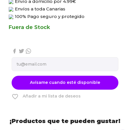
Envío a domicilio por
4.99€
Envíos a toda Canarias
100% Pago seguro y protegido
Fuera de Stock
Avísame cuando esté disponible
favorite_border
Añadir a mi lista de deseos
¡Productos que te pueden gustar!