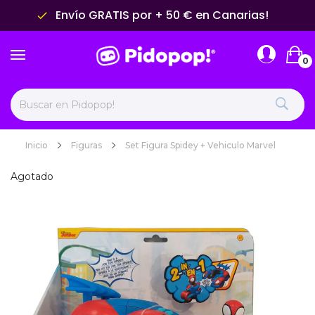
Envío GRATIS por + 50 € en Canarias!
done
0
Inicio
Figuras
Set Figura Spidey + Vehiculo Marvel
Agotado