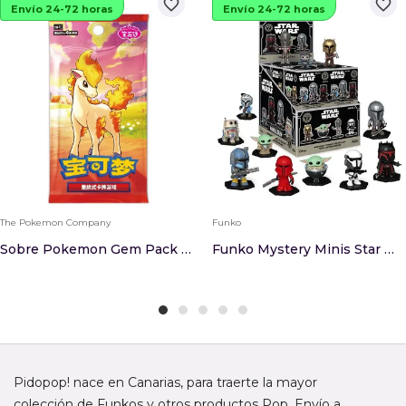
favorite_border
favorite_border
Envío 24-72 horas
Envío 24-72 horas
The Pokemon Company
Funko
Sobre Pokemon Gem Pack 4 Chino
Funko Mystery Minis Star Wars The Mandalorian S...
Pidopop! nace en Canarias, para traerte la mayor
colección de Funkos y otros productos Pop. Envío a