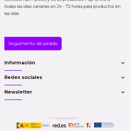
todas las islas canarias en 24 - 72 horas para productos en
las islas
Seguimiento del pedido
keyboard_arrow_down
Información
keyboard_arrow_down
Redes sociales
keyboard_arrow_down
Newsletter