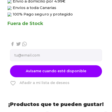
Envío a domicilio por
4.99€
Envíos a toda Canarias
100% Pago seguro y protegido
Fuera de Stock
Avísame cuando esté disponible
favorite_border
Añadir a mi lista de deseos
¡Productos que te pueden gustar!