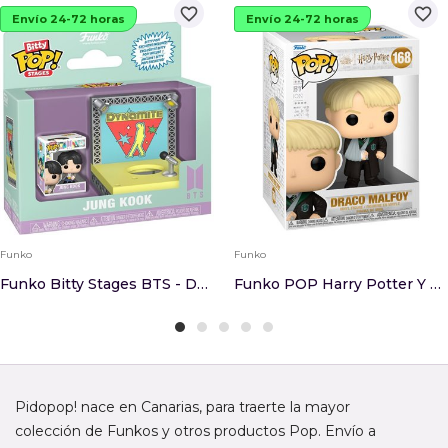
favorite_border
favorite_border
Envío 24-72 horas
Envío 24-72 horas
Funko
Funko
Funko Bitty Stages BTS - Dynamite - Jung Kook
Funko POP Harry Potter Y El Prisionero De Azkab...
Pidopop! nace en Canarias, para traerte la mayor
colección de Funkos y otros productos Pop. Envío a