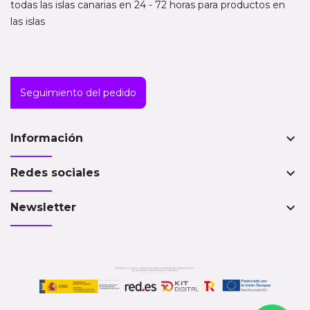
todas las islas canarias en 24 - 72 horas para productos en
las islas
Seguimiento del pedido
keyboard_arrow_down
Información
keyboard_arrow_down
Redes sociales
keyboard_arrow_down
Newsletter