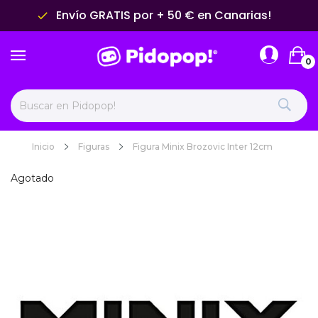
Envío GRATIS por + 50 € en Canarias!
done
0
Inicio
Figuras
Figura Minix Brozovic Inter 12cm
Agotado