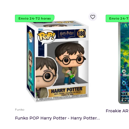
favorite_border
Envío 24-72 horas
Envío 24-7
Funko
Froakie AR
Funko POP Harry Potter - Harry Potter With Hour...