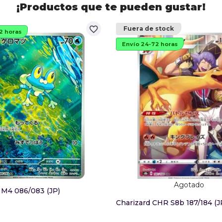
¡Productos que te pueden gustar!
favorite_border
Fuera de stock
2 horas
Envío 24-72 horas
Agotado
 M4 086/083 (JP)
Charizard CHR S8b 187/184 (J