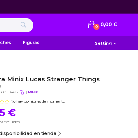
0,00 €
0
uches
Figuras
Setting
expand_more
ra Minix Lucas Stranger Things
m
6605114415
|
MINIX
No hay opiniones de momento
95 €
s excluidos
disponibilidad en tienda