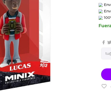
Env
Env
100
Fuer
favorite_border