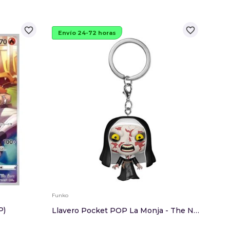
favorite_border
favorite_border
Envío 24-72 horas
Env
Funko
Funko
P)
Llavero Pocket POP La Monja - The Num