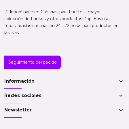
Pidopop! nace en Canarias, para traerte la mayor
colección de Funkos y otros productos Pop. Envío a
todas las islas canarias en 24 - 72 horas para productos en
las islas
Seguimiento del pedido
keyboard_arrow_down
Información
keyboard_arrow_down
Redes sociales
keyboard_arrow_down
Newsletter