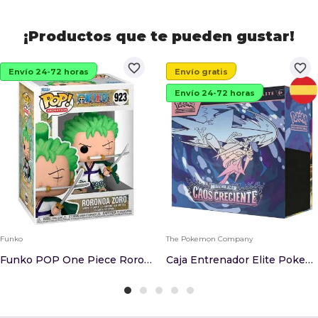
¡Productos que te pueden gustar!
favorite_border
favorite_border
Envío 24-72 horas
Envío gratis
Envío 24-72 horas
Funko
The Pokemon Company
Funko POP One Piece Roronoa Zoro
Caja Entrenador Elite Pokemon Caos Creciente Es...