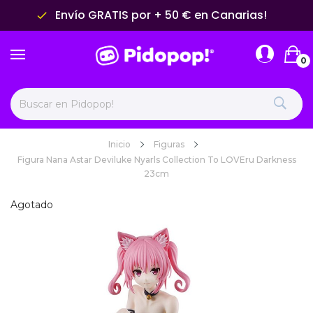
Envío GRATIS por + 50 € en Canarias!
done
0
Inicio
Figuras
Figura Nana Astar Deviluke Nyarls Collection To LOVEru Darkness
23cm
Agotado