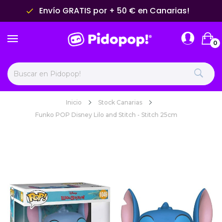
Envío GRATIS por + 50 € en Canarias!
done
0
Inicio
Stock Canarias
Funko POP Disney Lilo and Stitch - Stitch 25cm