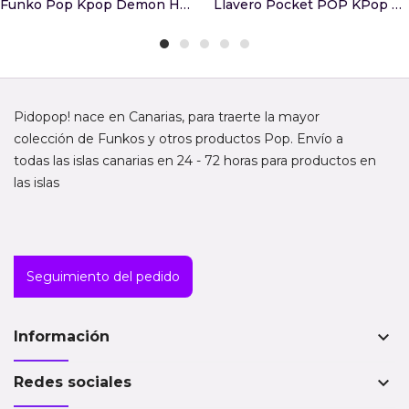
Funko Pop Kpop Demon Hunters Derpy With Sussie ...
Llavero Pocket POP KPop Demon Hunters Zoey
Pidopop! nace en Canarias, para traerte la mayor
colección de Funkos y otros productos Pop. Envío a
todas las islas canarias en 24 - 72 horas para productos en
las islas
Seguimiento del pedido
keyboard_arrow_down
Información
keyboard_arrow_down
Redes sociales