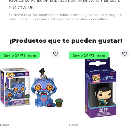
Fabricante:
Funko UK, Ltd. - 530 Pavilion Drive, Northampton,
NN4 7RW, UK.
* Advertencia: Se recomienda retirar el embalaje antes de entregar el
producto al niño. Guarde estos datos para futuras consultas.
¡Productos que te pueden gustar!
favorite_border
favorite_border
Envío 24-72 horas
Envío 24-72 horas
Funko
Funko